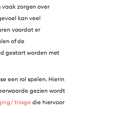
 vaak zorgen over
sgevoel kan veel
uren voordat er
len of de
jd gestart worden met
e een rol spelen. Hierin
 meerwaarde gezien wordt
ing/ triage
die hiervoor