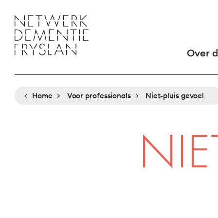
Overslaan
en
HO
naar
de
Over 
inhoud
gaan
Home
Voor professionals
Niet-pluis gevoel
KRUIMELPAD
NIE